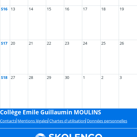
S16
13
14
15
16
17
18
19
S17
20
21
22
23
24
25
26
S18
27
28
29
30
1
2
3
Collège Emile Guillaumin MOULINS
Contacts
Mentions légales
Chartes d'utilisation
Données personnelles