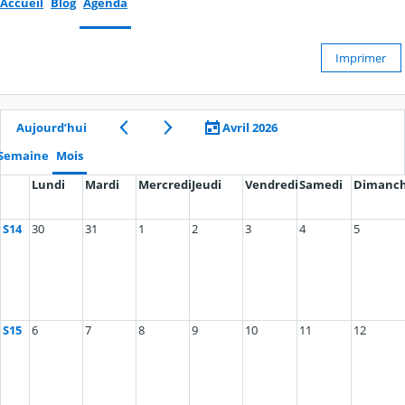
Accueil
Blog
Agenda
Imprimer
Aujourd’hui
Avril 2026
Semaine
Mois
Lundi
Mardi
Mercredi
Jeudi
Vendredi
Samedi
Dimanc
S14
30
31
1
2
3
4
5
S15
6
7
8
9
10
11
12