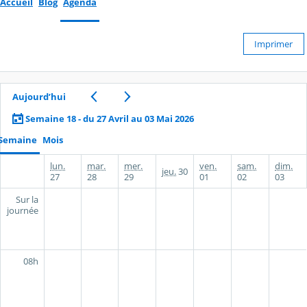
Accueil
Blog
Agenda
Imprimer
Aujourd’hui
Semaine 18 - du 27 Avril au 03 Mai 2026
Semaine
Mois
lun.
mar.
mer.
ven.
sam.
dim.
jeu.
30
27
28
29
01
02
03
Sur la
journée
08h