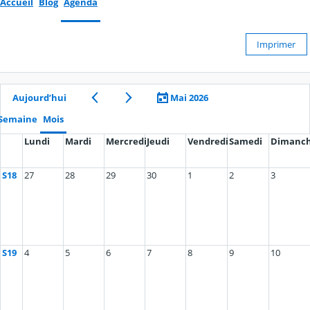
Accueil
Blog
Agenda
Imprimer
Aujourd’hui
Mai 2026
Semaine
Mois
Lundi
Mardi
Mercredi
Jeudi
Vendredi
Samedi
Dimanc
S18
27
28
29
30
1
2
3
S19
4
5
6
7
8
9
10