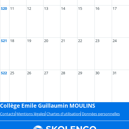
S20
11
12
13
14
15
16
17
S21
18
19
20
21
22
23
24
S22
25
26
27
28
29
30
31
Collège Emile Guillaumin MOULINS
Contacts
Mentions légales
Chartes d'utilisation
Données personnelles