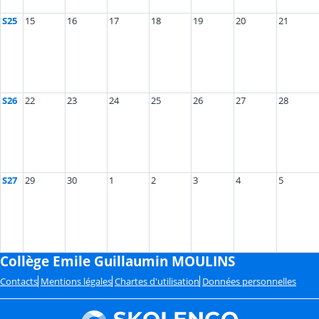
S25
15
16
17
18
19
20
21
S26
22
23
24
25
26
27
28
S27
29
30
1
2
3
4
5
Collège Emile Guillaumin MOULINS
Contacts
Mentions légales
Chartes d'utilisation
Données personnelles