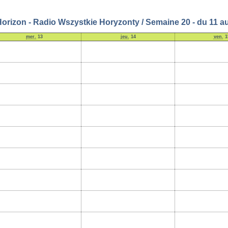
orizon - Radio Wszystkie Horyzonty / Semaine 20 - du 11 a
mer.
13
jeu.
14
ven.
1