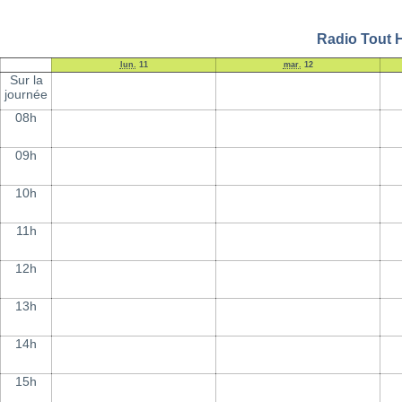
Radio Tout H
lun.
11
mar.
12
Sur la
journée
08h
09h
10h
11h
12h
13h
14h
15h