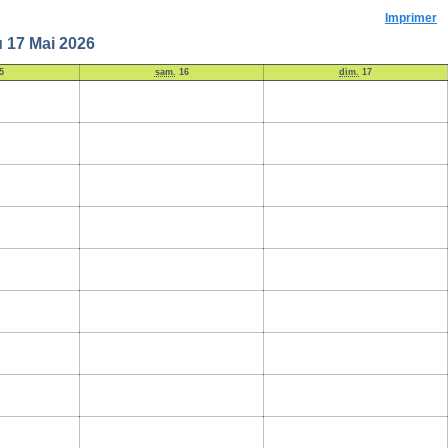
Imprimer
u 17 Mai 2026
5
sam.
16
dim.
17