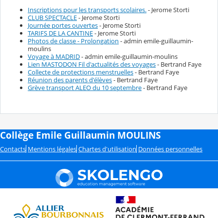
Inscriptions pour les transports scolaires.
- Jerome Storti
CLUB SPECTACLE
- Jerome Storti
Journée portes ouvertes
- Jerome Storti
TARIFS DE LA CANTINE
- Jerome Storti
Photos de classe - Prolongation
- admin emile-guillaumin-
moulins
Voyage à MADRID
- admin emile-guillaumin-moulins
Lien MASTODON Fil d'actualités des voyages
- Bertrand Faye
Collecte de protections menstruelles
- Bertrand Faye
Réunion des parents d'élèves
- Bertrand Faye
Grève transport ALEO du 10 septembre
- Bertrand Faye
Collège Emile Guillaumin MOULINS
Contacts
Mentions légales
Chartes d'utilisation
Données personnelles