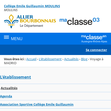
Panneau de gestion des cookies
Collège Emile Guillaumin MOULINS
Menu de la rubrique
Contenu
MOULINS
MENU
Se connecter
Vous êtes ici :
Accueil
›
L'établissement
›
Actualités
›
Blog
›
Voyage à
MADRID
L'établissement
Actualités
Agenda
Association Sportive Collège Emile Guillaumin